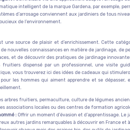
matique intelligent de la marque Gardena, par exemple, pe
stèmes d’arrosage conviennent aux jardiniers de tous nivea
soucieux de l’environnement.
est une source de plaisir et d’enrichissement. Cette catég
ir de nouvelles connaissances en matière de jardinage, de p
vaces, et de découvrir des pratiques de jardinage innovante
s fruitiers dispensé par un professionnel, une visite g
ue, vous trouverez ici des idées de cadeaux qui stimuleront
es pour les hommes qui aiment apprendre et se dépasser, 
eillement.
des arbres fruitiers, permaculture, culture de légumes anc
s associations locales ou des centres de formation agricol
enommé :
Offrir un moment d’évasion et d’apprentissage. Le j
reux autres jardins remarquables à découvrir en France et à 
Recevoir chaque mois des graines bio, des outils de jardina