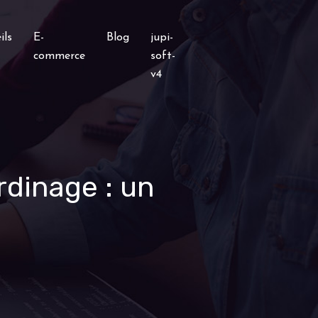
ils
E-
Blog
jupi-
commerce
soft-
v4
rdinage : un