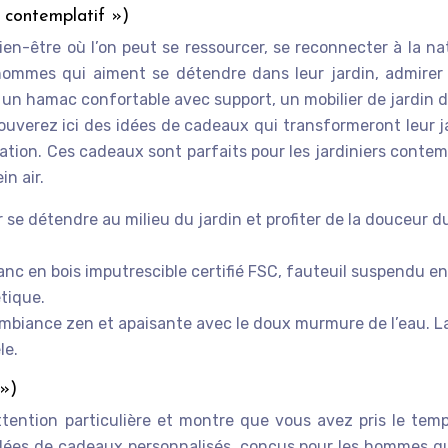
 contemplatif »)
ien-être où l’on peut se ressourcer, se reconnecter à la n
hommes qui aiment se détendre dans leur jardin, admirer 
it un hamac confortable avec support, un mobilier de jardin 
ouverez ici des idées de cadeaux qui transformeront leur j
lation. Ces cadeaux sont parfaits pour les jardiniers contem
n air.
 se détendre au milieu du jardin et profiter de la douceur du
anc en bois imputrescible certifié FSC, fauteuil suspendu e
tique.
ambiance zen et apaisante avec le doux murmure de l’eau. 
le.
 »)
ention particulière et montre que vous avez pris le tem
 idées de cadeaux personnalisés, conçus pour les hommes qu