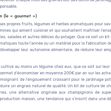
sponsable.
n (le « gourmet »)
 ses propres fruits, légumes et herbes aromatiques pour savo
mmes qui aiment cuisiner et qui souhaitent maîtriser l’ensem
tes, salades et autres délices du potager. Que ce soit un ki
omatiques toute l’année ou un matériel pour la fabrication d
évelopper leur autonomie alimentaire, de réduire leur em
 cultivé au moins un légume chez eux, que ce soit sur leur
 permet d’économiser en moyenne 200€ par an sur les achats 
émoignant de l’engouement croissant pour le jardinage po
ire un engrais naturel de qualité. Un kit de culture de 
es, une alternative originale aux champignons de super
a production maison, une tendance qui s’inscrit dans une