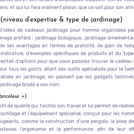
ns, et qui lui fera vraiment plaisir, que ce soit pour son ann
(niveau d’expertise & type de jardinage)
 d’idées de cadeaux jardinage pour homme organisées par
rdinage préféré : jardinage biologique, jardinage ornementa
de ses avantages en termes de praticité, de gain de tem
 indicative, d’exemples spécifiques de produits et du type
ventail d’options pour que vous puissiez trouver le cadeau i
ur tous les goûts, allant des outils spécialisés pour la tai
isée en jardinage, en passant par les gadgets technolog
 jardinage brodé à son nom.
bricoleur »)
util de qualité qui facilite son travail et lui permet de réali
outillage et l’équipement spécialisé, conçus pour les ho
xigeants, comme la construction d’une pergola, la pose de 
stesse, l’ergonomie et la performance, afin de leur offr