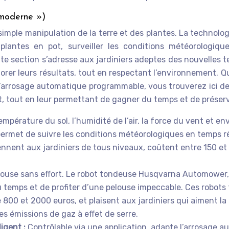
 moderne »)
simple manipulation de la terre et des plantes. La technolog
es plantes en pot, surveiller les conditions météorologi
e section s’adresse aux jardiniers adeptes des nouvelles t
liorer leurs résultats, tout en respectant l’environnement. Q
rrosage automatique programmable, vous trouverez ici de
 tout en leur permettant de gagner du temps et de préserve
empérature du sol, l’humidité de l’air, la force du vent et e
ermet de suivre les conditions météorologiques en temps ré
nent aux jardiniers de tous niveaux, coûtent entre 150 et 3
elouse sans effort. Le robot tondeuse Husqvarna Automower,
temps et de profiter d’une pelouse impeccable. Ces robots
800 et 2000 euros, et plaisent aux jardiniers qui aiment la
es émissions de gaz à effet de serre.
igent :
Contrôlable via une application, adapte l’arrosage 