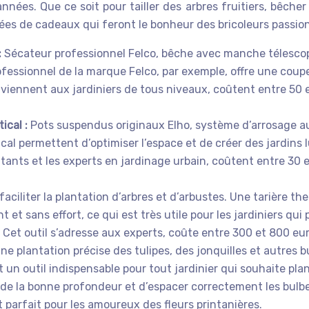
s. Que ce soit pour tailler des arbres fruitiers, bêcher l
dées de cadeaux qui feront le bonheur des bricoleurs passio
:
Sécateur professionnel Felco, bêche avec manche télesco
essionnel de la marque Felco, par exemple, offre une coupe 
nviennent aux jardiniers de tous niveaux, coûtent entre 50 e
tical :
Pots suspendus originaux Elho, système d’arrosage 
ical permettent d’optimiser l’espace et de créer des jardins
utants et les experts en jardinage urbain, coûtent entre 30 e
faciliter la plantation d’arbres et d’arbustes. Une tarière t
et sans effort, ce qui est très utile pour les jardiniers qui
. Cet outil s’adresse aux experts, coûte entre 300 et 800 eur
ne plantation précise des tulipes, des jonquilles et autres b
 un outil indispensable pour tout jardinier qui souhaite pla
s de la bonne profondeur et d’espacer correctement les bulbe
 parfait pour les amoureux des fleurs printanières.