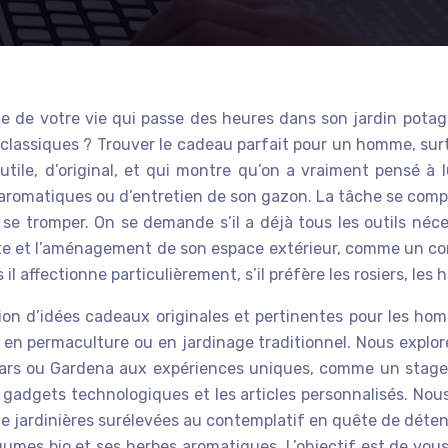
 de votre vie qui passe des heures dans son jardin potag
s classiques ? Trouver le cadeau parfait pour un homme, sur
tile, d’original, et qui montre qu’on a vraiment pensé à l
s aromatiques ou d’entretien de son gazon. La tâche se co
e tromper. On se demande s’il a déjà tous les outils néces
nte et l’aménagement de son espace extérieur, comme un c
affectionne particulièrement, s’il préfère les rosiers, les h
on d’idées cadeaux originales et pertinentes pour les ho
, en permaculture ou en jardinage traditionnel. Nous explor
s ou Gardena aux expériences uniques, comme un stage de
 gadgets technologiques et les articles personnalisés. Nous
de jardinières surélevées au contemplatif en quête de déte
gumes bio et ses herbes aromatiques. L’objectif est de vou