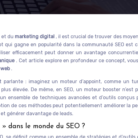
 et du
marketing digital
, il est crucial de trouver des moy
ept qui gagne en popularité dans la communauté SEO est c
liser efficacement peut donner un avantage concurrentiel 
ganique
. Cet article explore en profondeur ce concept, vou
e web
.
et parlante : imaginez un moteur d’appoint, comme un tu
 plus élevée. De même, en SEO, un moteur booster n’est 
un ensemble de techniques avancées et d’outils conçus pou
ption de ces méthodes peut potentiellement améliorer la per
é, et générer davantage de leads.
r » dans le monde du SEO ?
, se définit comme un ensemble de stratégies et d’outils qu