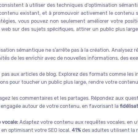
s consistent à utiliser des techniques d’optimisation sémant
le contenu existant, et à promouvoir activement le contenu
atégies, vous pouvez non seulement améliorer votre posit
e web sur des sujets spécifiques, attirer un public plus larg
isation sémantique ne s’arrête pas à la création. Analysez ré
tés de les enrichir avec de nouvelles informations, des ex
 pas aux articles de blog. Explorez des formats comme les in
ions pour toucher un public plus large, rendre votre contenu 
gez les commentaires et les partages. Répondez aux quest
engagée autour de votre contenu, en favorisant la
fidélisa
e vocale:
Adaptez votre contenu aux requêtes vocales, en ut
en optimisant votre SEO local.
41%
des adultes utilisent l