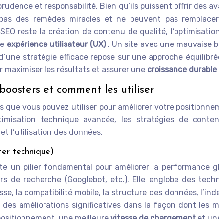
c prudence et responsabilité. Bien qu’ils puissent offrir de
 pas des remèdes miracles et ne peuvent pas remplacer
O reste la création de contenu de qualité, l’optimisatio
te
expérience utilisateur (UX)
. Un site avec une mauvaise b
’une stratégie efficace repose sur une approche équilibré
 maximiser les résultats et assurer une
croissance durable
boosters et comment les utiliser
ers que vous pouvez utiliser pour améliorer votre positionn
imisation technique avancée, les stratégies de contenu 
 et l’utilisation des données.
ter technique)
e un pilier fondamental pour améliorer la performance glo
urs de recherche (Googlebot, etc.). Elle englobe des te
e, la compatibilité mobile, la structure des données, l’inde
 des améliorations significatives dans la façon dont les 
r positionnement, une meilleure
vitesse de chargement
et un