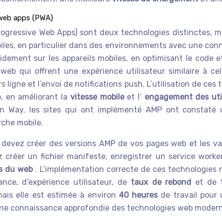
 web apps (PWA)
ogressive Web Apps) sont deux technologies distinctes, ma
mobiles, en particulier dans des environnements avec une con
ement sur les appareils mobiles, en optimisant le code et e
web qui offrent une expérience utilisateur similaire à ce
hors ligne et l’envoi de notifications push. L’utilisation de ce
, en améliorant la
vitesse mobile
et l’
engagement des uti
ion Way, les sites qui ont implémenté AMP ont constat
rche mobile.
vez créer des versions AMP de vos pages web et les valid
réer un fichier manifeste, enregistrer un service worker
s du web
. L’implémentation correcte de ces technologies 
nce, d’expérience utilisateur, de
taux de rebond
et de
mais elle est estimée à environ
40 heures
de travail pour
une connaissance approfondie des technologies web modern