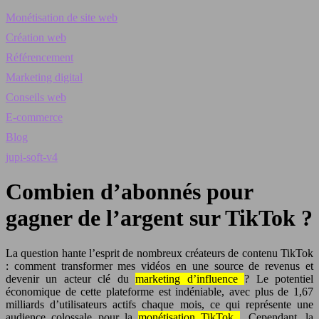
Monétisation de site web
Création web
Référencement
Marketing digital
Conseils web
E-commerce
Blog
jupi-soft-v4
Combien d’abonnés pour
gagner de l’argent sur TikTok ?
La question hante l’esprit de nombreux créateurs de contenu TikTok
: comment transformer mes vidéos en une source de revenus et
devenir un acteur clé du
marketing d’influence
? Le potentiel
économique de cette plateforme est indéniable, avec plus de 1,67
milliards d’utilisateurs actifs chaque mois, ce qui représente une
audience colossale pour la
monétisation TikTok
. Cependant, la